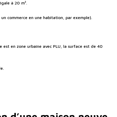
égale à 20 m².
r un commerce en une habitation, par exemple).
le est en zone urbaine avec PLU, la surface est de 40
de.
on d’une maison neuve