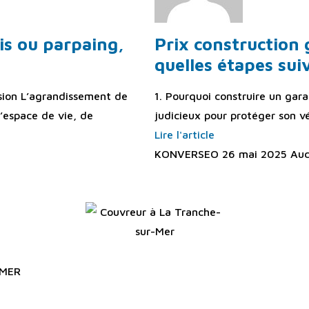
is ou parpaing,
Prix construction 
quelles étapes sui
nsion L’agrandissement de
1. Pourquoi construire un gar
’espace de vie, de
judicieux pour protéger son v
Lire l'article
KONVERSEO
26 mai 2025
Auc
in Bâtiment – Océane Couverture et MCP pour vos travaux d
ours (85).
-MER