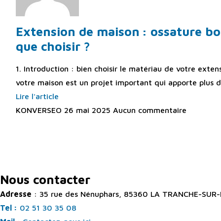
Extension de maison : ossature bo
que choisir ?
1. Introduction : bien choisir le matériau de votre exte
votre maison est un projet important qui apporte plus d
Lire l'article
KONVERSEO
26 mai 2025
Aucun commentaire
Depuis plus de 75 ans, vous pouvez faire confiance à Gaud
ou d’
aménagement extérieur
à La Tranche-Sur-Mer et alent
Nous contacter
Adresse
: 35 rue des Nénuphars, 85360 LA TRANCHE-SUR
Tel :
02 51 30 35 08