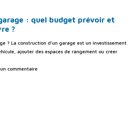
garage : quel budget prévoir et
vre ?
age ? La construction d’un garage est un investissement
éhicule, ajouter des espaces de rangement ou créer
un commentaire
e
gros œuvre
, de
couverture
, de
charpente
, de
menuiserie